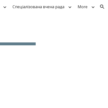
Спеціалізована вчена рада
More
ion