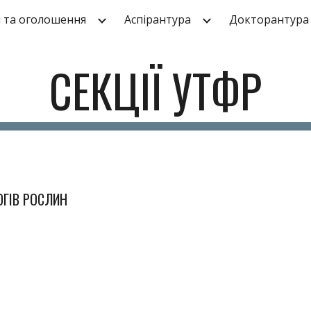
 та оголошення
Аспірантура
Докторантура
ip to main content
Skip to navigat
СЕКЦІЇ УТФР
ОГІВ РОСЛИН