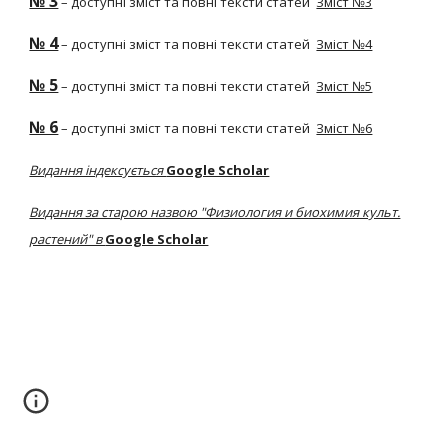
№ 3
– доступні зміст та повні тексти статей
Зміст №3
№ 4
– доступні зміст та повні тексти статей
Зміст №4
№ 5
– доступні зміст та повні тексти статей
Зміст №5
№ 6
– доступні зміст та повні тексти статей
Зміст №6
Видання індексується
Google Scholar
Видання за старою назвою "Физиология и биохимия культ.
растений" в
Google Scholar