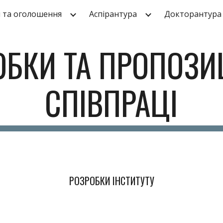
 та оголошення
Аспірантура
Докторантура
ip to main content
Skip to navigat
ОБКИ ТА ПРОПОЗИЦ
СПІВПРАЦІ
РОЗРОБКИ ІНСТИТУТУ