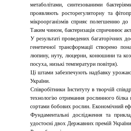
метаболітами, синтезованими бактерія
проявляють росторегуляторну та фітопр
мікроорганізмів сприяє полегшенню до
Таким чином, бактеризація спричинює акти
У результаті проведених багаторічних досл
генетичної трансформації створено по
люпину, нуту, люцерни, конюшини та козл
посуха, низькі температури повітря).
Ці штами забезпечують надбавку урожаю 
України.
Співробітники Інституту в творчій спів
технологію отримання рослинного білка н
сортами бобових рослин. Економічний ефек
Фундаментальні дослідження та приклад
удостоєні двох Державних премій України в