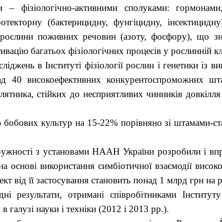
ми ‒ фізіологічно-активними сполуками: гормонами,
отекторну (бактерицидну, фунгіцидну, інсектицидн
 рослини поживних речовин (азоту, фосфору), що зн
вацію багатьох фізіологічних процесів у рослинній кл
іджень в Інституті фізіології рослин і генетики із ви
над 40 високоефективних конкурентоспроможних штам
ятника, стійких до несприятливих чинників довкілля 
бобових культур на 15-22% порівняно зі штамами-ст
дружності з установами НААН України розробили і вп
а основі використання симбіотичної взаємодії висок
т від її застосування становить понад 1 млрд грн на р
ні результати, отримані співробітниками Інституту 
 галузі науки і техніки (2012 і 2013 рр.).