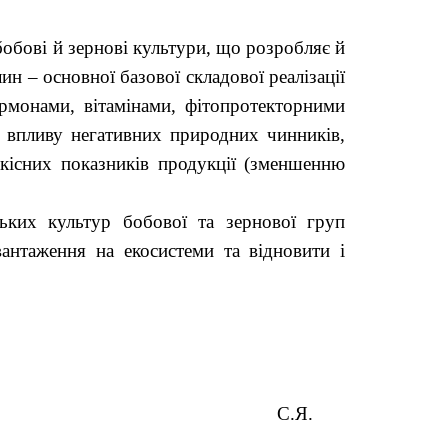
бобові й зернові культури, що розробляє й
 – основної базової складової реалізації
рмонами, вітамінами, фітопротекторними
о впливу негативних природних чинників,
кісних показників продукції (зменшенню
ських культур бобової та зернової груп
антаження на екосистеми та відновити і
АН України
С.Я.