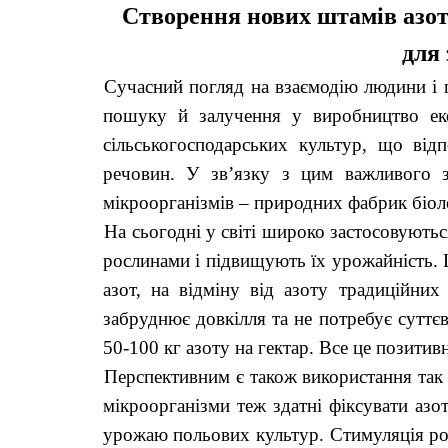
Створення нових штамів азот
для 
Сучасний погляд на взаємодію людини і 
пошуку й залучення у виробництво еко
сільськогосподарських культур, що від
речовин. У зв’язку з цим важливого зн
мікроорганізмів – природних фабрик біоло
На сьогодні у світі широко застосовують
рослинами і підвищують їх урожайність. Ц
азот, на відміну від азоту традиційних 
забруднює довкілля та не потребує суттє
50-100 кг азоту на гектар. Все це позитив
Перспективним є також використання так 
мікроорганізми теж здатні фіксувати азо
урожаю польових культур. Стимуляція рос