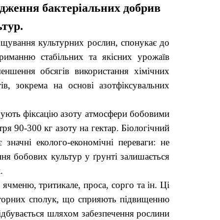
адження бактеріальних добрив
ьтур.
ощування культурних рослин, спонукає до
риманню стабільних та якісних урожаїв
меншення обсягів використання хімічних
ів, зокрема на основі азотфіксувальних
ьшують фіксацію азоту атмосфери бобовими
ря 90-300 кг азоту на гектар. Біологічний
є значні еколого-економічні переваги: не
ння бобових культур у ґрунті залишається
.
ячменю, тритикале, проса, сорго та ін. Ці
текторних сполук, що сприяють підвищенню
відбувається шляхом забезпечення рослини