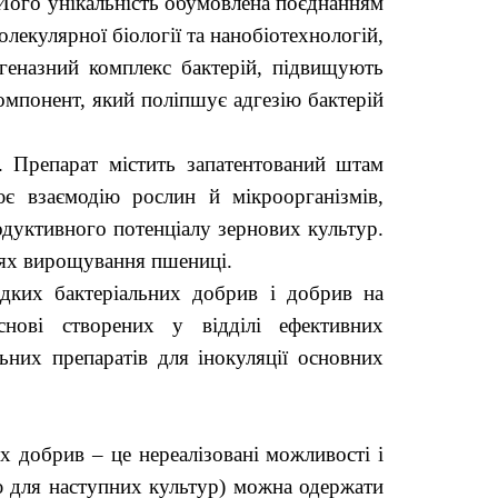
Його унікальність обумовлена поєднанням
лекулярної біології та нанобіотехнологій,
геназний комплекс бактерій, підвищують
компонент, який поліпшує адгезію бактерій
. Препарат містить запатентований штам
ює взаємодію рослин й мікроорганізмів,
одуктивного потенціалу зернових культур.
іях вирощування пшениці.
ідких бактеріальних добрив і добрив на
нові створених у відділі ефективних
них препаратів для інокуляції основних
х добрив – це нереалізовані можливості і
ію для наступних культур) можна одержати