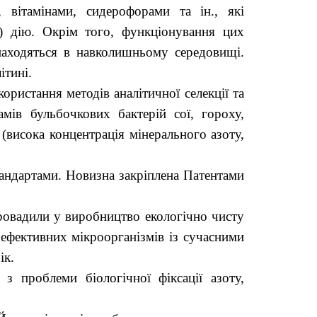
 вітамінами, сидерофорами та ін., які
у) дію. Окрім того, функціонування цих
аходяться в навколишньому середовищі.
ітині.
користання методів аналітичної селекції та
ів бульбочкових бактерій сої, гороху,
(висока концентрація мінерального азоту,
андартами. Новизна закріплена Патентами
ровадили у виробництво екологічно чисту
оефективних мікроорганізмів із сучасними
ік.
з проблеми біологічної фіксації азоту,