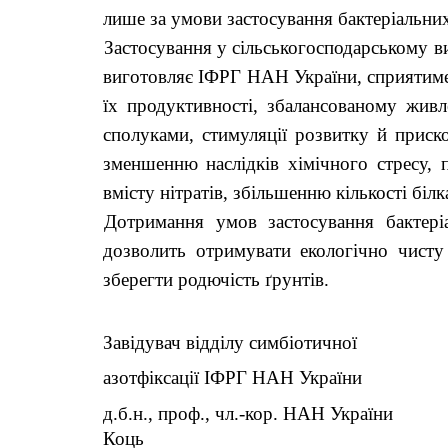
лише за умови застосування бактеріальних
Застосування у сільськогосподарському ви
виготовляє ІФРГ НАН України, сприятиме,
їх продуктивності, збалансованому жив
сполуками, стимуляції розвитку й приск
зменшенню наслідків хімічного стресу,
вмісту нітратів, збільшенню кількості білк
Дотримання умов застосування бактері
дозволить отримувати екологічно чисту
зберегти родючість ґрунтів.
Завідувач відділу симбіотичної
азотфіксації ІФРГ НАН України
д.б.н., про
Коць