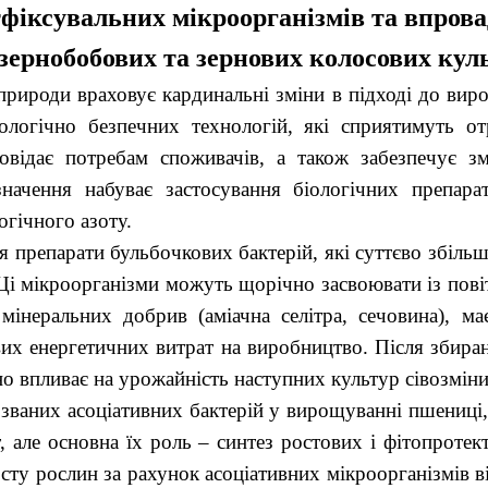
фіксувальних мікроорганізмів та впров
зернобобових та зернових колосових кул
природи враховує кардинальні зміни в підході до вир
логічно безпечних технологій, які сприятимуть от
повідає потребам споживачів, а також забезпечує з
ачення набуває застосування біологічних препарат
гічного азоту.
ся препарати бульбочкових бактерій, які суттєво збіл
і мікроорганізми можуть щорічно засвоювати із повіт
мінеральних добрив (аміачна селітра, сечовина), ма
вих енергетичних витрат на виробництво. Після збира
но впливає на урожайність наступних культур сівозміни
званих асоціативних бактерій у вирощуванні пшениці, 
т, але основна їх роль – синтез ростових і фітопро
ту рослин за рахунок асоціативних мікроорганізмів 