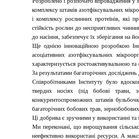
Розроблено і розпочато впровадження у 
комплексу штамів азотфіксувальних мікроо
і комплексу рослинних протеїнів, які 
стійкість рослин до несприятливих чинник
до насіння, забезпечує їх зберігання на 
Ще однією інноваційною розробкою Інс
асоціативних азотфіксувальних мікроор
характеризується ростоактивувальною та 
За результатами багаторічних досліджень
Співробітниками Інституту було вдоско
твердих носіях (під бобові трави, 
конкурентоспроможних штамів бульбочко
багаторічних бобових трав, зернобобових 
Ці добрива є зручними у використанні та
Ми переконані, що вирощування сільськог
неефективно використані ресурси. А макс