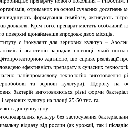
виробництво препарату нового покоління – Ризостим. 
рганізмів, отриманих на основі сучасних досягнень мо
пришвидшують формування симбіозу, активують нітро
ів довкілля. Крім того, препарат містить особливий 
його поверхні щонайменше впродовж двох місяців.
титуту є інокулянт для зернових культур – Азолек
ганізмів і аглютинін зародків пшениці, який посил
фітопротекторною здатністю, що сприяє реалізації пр
 доведено ефективність препарату в сучасних технолог
налено напівпромислову технологію виготовлення р
зернобобові та зернові культури). Щороку на ос
вих бактерій виготовляються різні форми бактеріаль
і зернових культур на площі 25-50 тис. га.
 мають доступну ціну.
осподарських культур без застосування бактеріальни
имальну віддачу від рослин (як урожай, так і післяд