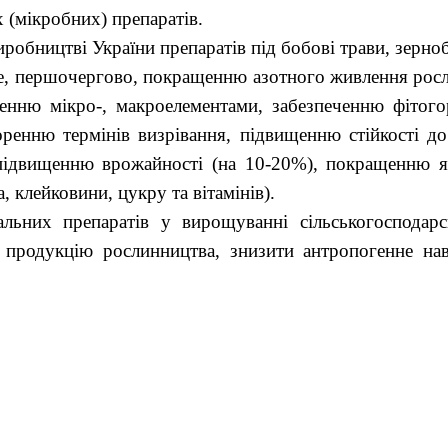
 (мікробних) препаратів.
робництві України препаратів під бобові трави, зерно
 першочергово, покращенню азотного живлення рослин
ленню мікро-, макроелементами, забезпеченню фітого
оренню термінів визрівання, підвищенню стійкості д
 підвищенню врожайності (на 10-20%), покращенню я
а, клейковини, цукру та вітамінів).
альних препаратів у вирощуванні сільськогосподар
 продукцію рослинництва, знизити антропогенне нав
ф., чл.-кор. Н