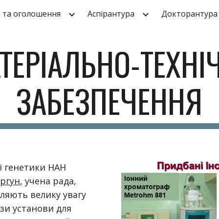
 та оголошення
Аспірантура
Докторантура
ip to main content
Skip to navigat
ТЕРІАЛЬНО-ТЕХНІ
ЗАБЕЗПЕЧЕННЯ
 і генетики НАН
оргун
, учена рада,
ляють велику увагу
зи установи для