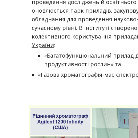
проведення досліджень й освітнього 
оновлюється парк приладів, закупову
обладнання для проведення науково-
сучасному рівні. В Інституті створено
колективного користування прилад
України
:
«Багатофункціональний прилад 
продуктивності рослин» та
«Газова хроматографія-мас-спектро