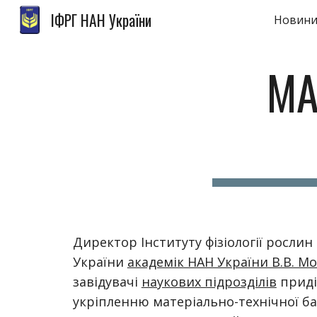
ІФРГ НАН України
Новини
Sk
МА
Директор Інституту фізіології рослин
України
академік НАН України В.В. М
завідувачі
наукових підрозділів
приді
укріпленню матеріально-технічної ба