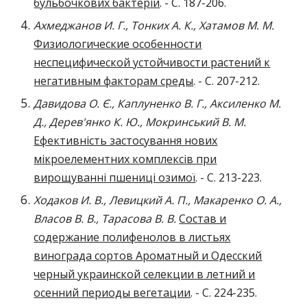
бульбочкових бактерій
. - C. 187-206.
Ахмеджанов И. Г., Тонких А. К., Хатамов М. М.
Физиологические особенности
неспецифической устойчивости растений к
негативным факторам среды
. - C. 207-212.
Давидова О. Є., Каплуненко В. Г., Аксиленко М.
Д., Дерев'янко К. Ю., Мокринський В. М.
Ефективність застосування нових
мікроелементних комплексів при
вирощуванні пшениці озимої
. - C. 213-223.
Ходаков И. В., Левицкий А. П., Макаренко О. А.,
Власов В. В., Тарасова В. В.
Состав и
содержание полифенолов в листьях
винограда сортов Ароматный и Одесский
черный украинской селекции в летний и
осенний периоды вегетации
. - C. 224-235.