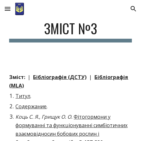
Skip to main content
Skip to navigation
ЗМІСТ №3
Зміст:
|
Бібліографія (ДСТУ)
|
Бібліографія
(MLA)
Титул
.
Содержание
.
Коць С. Я., Грищук О. О.
Фітогормони у
формуванні та функціонуванні симбіотичних
взаємовідносин бобових рослин і