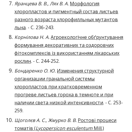
Яранцева В. В., Лях В. А.
Морфология
хлоропластов и пигментный состав листьев
разного возраста хлорофилльных мутантов
льна
. - C. 236-243.
Корнілова Н. А.
Агроекологічне обґрунтування
формування декоративних та оздоровчих
фітокомплексів із використанням лікарських
рослин
. - C. 244-252.
Бондаренко О. Ю.
Изменения структурной
организации гранальной системы
хлоропластов при кратковременном
прогреве листьев гороха в темноте и при
наличии света низкой интенсивности
. - C. 253-
259.
Щоголєв А. С., Жмурко В. В.
Ростові процеси
томатів (
Lycopersicon esculentum
Mill.)