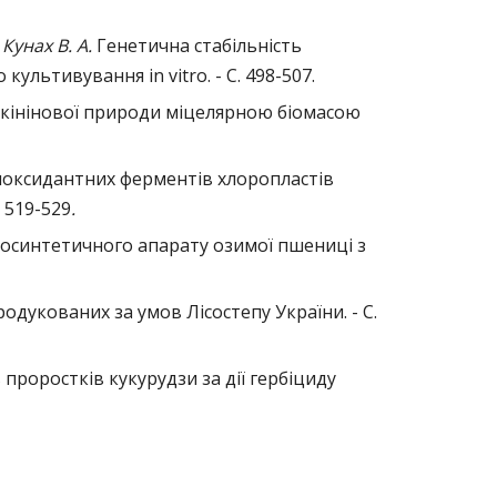
 Кунах В. А.
Генетична стабільність
культивування in vitro. - С. 498-507.
кінінової природи міцелярною біомасою
иоксидантних ферментів хлоропластів
 519-529
.
тосинтетичного апарату озимої пшениці з
тродукованих за умов Лісостепу України. - С.
роростків кукурудзи за дії гербіциду