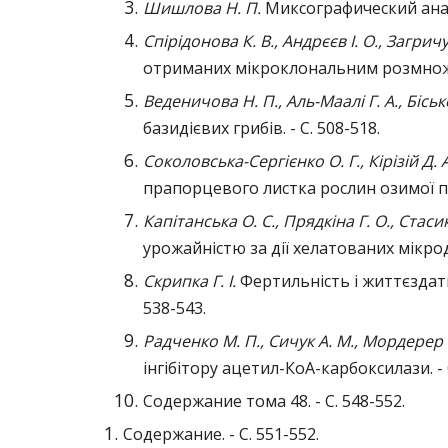
Шишлова Н. П.
Миксографический анали
Спірідонова К. В., Андрєєв І. О., Загрич
отриманих мікроклональним розмно
Веденичова Н. П., Аль-Маалі Г. А., Бісько
базидієвих грибів. - С. 508-518.
Соколовська-Сергієнко О. Г., Кірізій Д. А
прапорцевого листка рослин озимої п
Капітанська О. С., Прядкіна Г. О., Стаси
урожайністю за дії хелатованих мікродо
Скрипка Г. І.
Фертильність і життєздат
538-543.
Радченко М. П., Сичук А. М., Мордерер
інгібітору ацетил-КоА-карбоксилази. - 
Содержание тома 48. - С. 548-552.
Содержание. - С. 551-552.