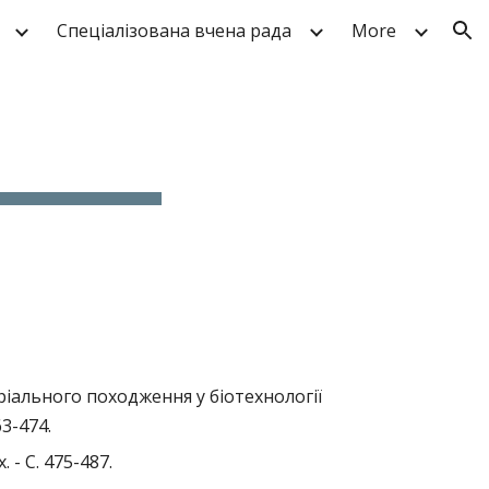
Спеціалізована вчена рада
More
ion
ального походження у біотехнології
3-474.
- С. 475-487.