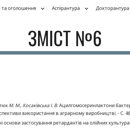
 та оголошення
Аспірантура
Докторантура
ip to main content
Skip to navigat
ЗМІСТ №6
к М. М., Косаківська І. В.
Ацилгомосеринлактони бактері
спективи використання в аграрному виробництві. - С. 46
ні основи застосування ретардантів на олійних культурах. 