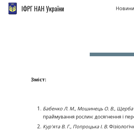
ІФРГ НАН України
Новини
Sk
Зміст:
Бабенко Л. М., Мошинець О. В., Щербатю
праймування рослин: досягнення і пер
Кур'ята В. Г., Попроцька І. В.
Фізіологіч