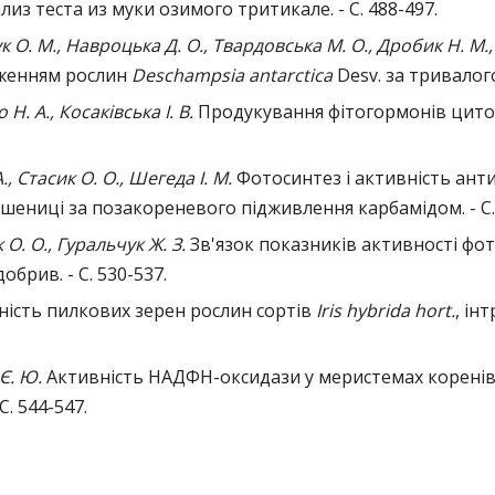
з теста из муки озимого тритикале. - С. 488-497.
ук О. М., Навроцька Д. О., Твардовська М. О., Дробик Н. М.,
женням рослин
Deschampsia antarctica
Desv. за тривалого 
 Н. А., Косаківська І. В.
Продукування фітогормонів цито
., Стасик О. О., Шегеда І. М.
Фотосинтез і активність ант
шениці за позакореневого підживлення карбамідом. - С.
к О. О., Гуральчук Ж. З.
Зв'язок показників активності фо
брив. - С. 530-537.
ність пилкових зерен рослин сортів
Iris hybrida hort.
, ін
 Є. Ю.
Активність НАДФН-оксидази у меристемах коренів п
С. 544-547.