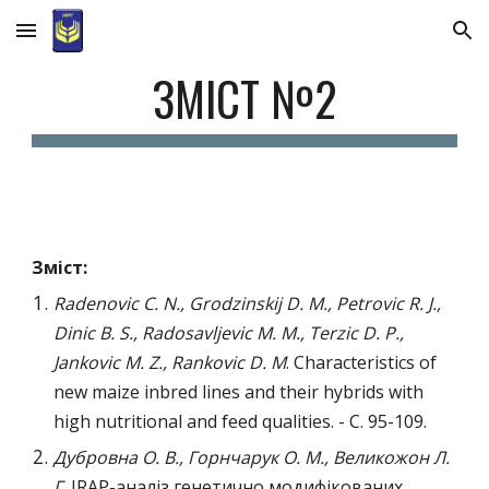
Skip to main content
Skip to navigation
ЗМІСТ №2
Зміст:
Radenovic C. N., Grodzinskij D. M., Petrovic R. J.,
Dinic B. S., Radosavljevic M. M., Terzic D. P.,
Jankovic M. Z., Rankovic D. M
. Characteristics of
new maize inbred lines and their hybrids with
high nutritional and feed qualities. - C. 95-109.
Дубровна О. В., Горнчарук О. М., Великожон Л.
Г.
IRAP-аналіз генетично модифікованих