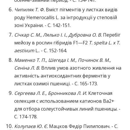
осенне-зимний период. - C. 134-141.
Чипиляк Т. Ф.
Вміст пігментів у листках видів
роду Hemerocallis L. за інтродукції у степовій
зоні України. - C. 142-151.
Січкар С. М., Лялько І. І., Дубровна О. В.
Перебіг
мейозу в рослин гібридів F1—F2
T. spelta L. x T.
aestivum
L.. - C. 152-164.
Маменко Т. П., Шегеда І. М., Починок В. М.,
Сеніна Л. В.
Вплив умов азотного живлення на
активність антиоксидантних ферментів у
листках озимої пшениці. - C. 165-173.
Сергеева Л. Е., Бронникова Л. И.
Клеточная
селекция с использованием катионов Ва2+
для отбора солеустойчивых линий пшеницы. -
C. 174-178.
Колупаєв Ю. Є.
Мацков Федір Пилипович. - C.