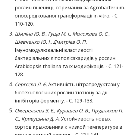
рослин пшениці, отриманих за Agrobacterium-
опосередкованої трансформації in vitro. - C.
110-120.
Шиліна Ю. В., Гуща М. І., Моложава О. С.,
Шевченко Ю. І., Дмитрієв О. П.
Iмуномодулювальні властивості
бактеріальних ліпополісахаридів у рослин
Arabidopsis thaliana та їх модифікація. - C. 121-
128.
Сергєєва Л. Є.
Активність нітратредуктази у
біотехнологічних рослин тютюну за дії
інгібіторів ферменту. - C. 129-133.
Ожерельева З. Е., Курашев О. В., Прудников П.
С., Кривушина Д. А.
Устойчивость новых
сортов крыжовника к низкой температуре в