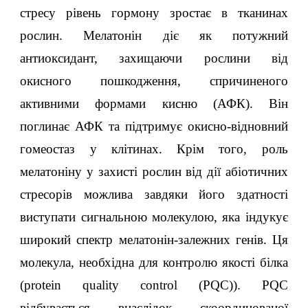
стресу рівень гормону зростає в тканинах
рослин. Мелатонін діє як потужний
антиоксидант, захищаючи рослини від
окисного пошкодження, спричиненого
активними формами кисню (АФК). Він
поглинає АФК та ​​підтримує окисно-відновний
гомеостаз у клітинах. Крім того, роль
мелатоніну у захисті рослин від дії абіотичних
стресорів можлива завдяки його здатності
виступати сигнальною молекулою, яка індукує
широкий спектр мелатонін-залежних генів. Ця
молекула, необхідна для контролю якості білка
(protein quality control (PQC)). PQC
відбувається внаслідок скоординованої