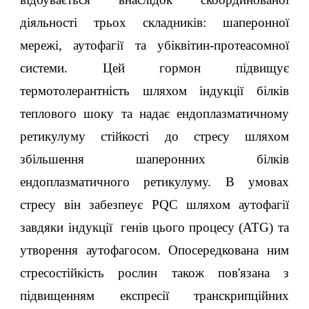
діяльності трьох складників: шаперонної
мережі, аутофагії та убіквітин-протеасомної
системи. Цей гормон підвищує
термотолерантність шляхом індукції білків
теплового шоку та надає ендоплазматичному
ретикулуму стійкості до стресу шляхом
збільшення шаперонних білків
ендоплазматичного ретикулуму. В умовах
стресу він забезпеує PQC шляхом аутофагії
завдяки індукції генів цього процесу (ATG) та
утворення аутофагосом. Опосередкована ним
стресостійкість рослин також пов'язана з
підвищенням експресії транскрипційних